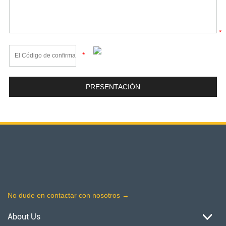
*
*
No dude en contactar con nosotros →
About Us